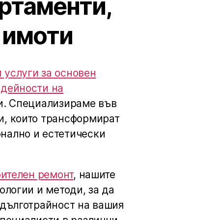
артаменти,
 имоти
 услуги за основен
 дейности на
ти. Специализираме във
и, които трансформират
нално и естетически
оителен ремонт
, нашите
ологии и методи, за да
 дълготрайност на вашия