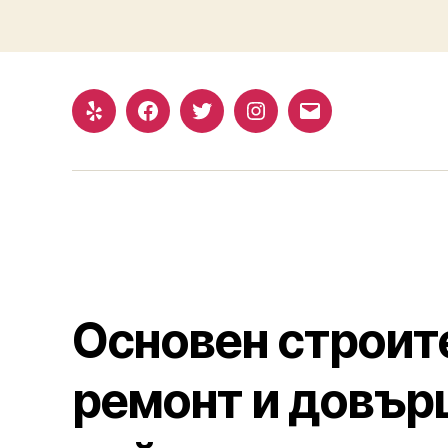
Yelp
Facebook
Twitter
Instagram
Email
Основен строит
ремонт и довър