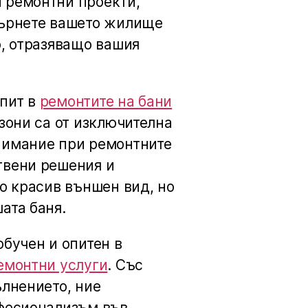
 ремонтни проекти,
върнете вашето жилище
о, отразяващо вашия
пит в
ремонтите на бани
 зони са от изключителна
нимание при ремонтните
твени решения и
о красив външен вид, но
ата баня.
обучен и опитен в
емонтни услуги
. Със
ълнението, ние
офесионализъм във