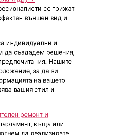
фесионалисти се грижат
ерфектен външен вид и
.
са индивидуални и
м да създадем решения,
 предпочитания. Нашите
оложение, за да ви
формацията на вашето
зява вашия стил и
ителен ремонт и
партамент, къща или
омогнем да реализирате