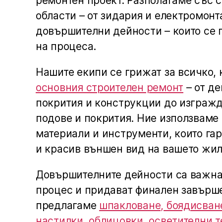
ремонтен проект. Разполагаме със 
области – от зидария и електромон
довършителни дейности – които се 
на процеса.
Нашите екипи се грижат за всичко, 
основния строителен ремонт
– от д
покрития и конструкции до изгражд
подове и покрития. Ние използваме
материали и инструменти, които га
и красив външен вид на вашето жи
Довършителните дейности са важна
процес и придават финален завърше
предлагаме
шпакловане, боядисван
настилки, облицовки, осветителни т