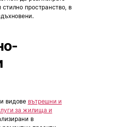
 стилно пространство, в
вдъхновени.
но-
и
ви видове
вътрешни и
луги за жилища и
ализирани в