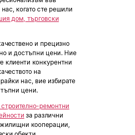
 нас, когато сте решили
шия дом, търговски
качествено и прецизно
но и достъпни цени. Ние
е клиенти конкурентни
качеството на
райки нас, вие избирате
стъпни цени.
 строително-ремонтни
ейности
за различни
, жилищни кооперации,
вски обекти.