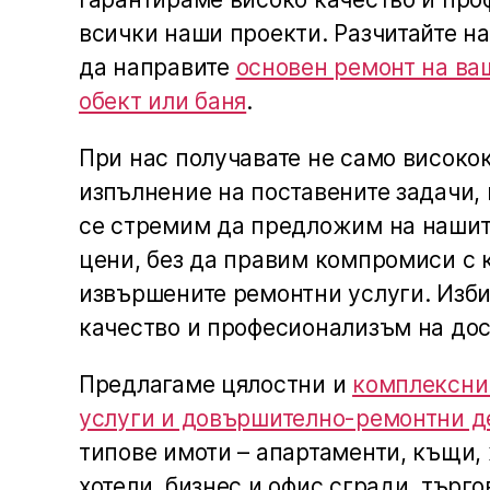
всички наши проекти. Разчитайте на
да направите
основен ремонт на ва
обект или баня
.
При нас получавате не само високо
изпълнение на поставените задачи, 
се стремим да предложим на нашит
цени, без да правим компромиси с 
извършените ремонтни услуги. Изби
качество и професионализъм на до
Предлагаме цялостни и
комплексни
услуги и довършително-ремонтни д
типове имоти – апартаменти, къщи
хотели, бизнес и офис сгради, търго