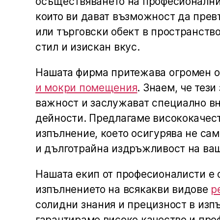
осъществяването на професионални
които ви дават възможност да пре
или търговски обект в пространств
стил и изискан вкус.
Нашата фирма притежава огромен о
и мокри помещения
. Знаем, че тези
важност и заслужават специално в
дейности. Предлагаме висококачес
изпълнение, което осигурява не сам
и дълготрайна издръжливост на ваш
Нашата екип от професионалисти е 
изпълнението на всякакви видове
р
солидни знания и прецизност в изп
гарантираме високо качество и пр