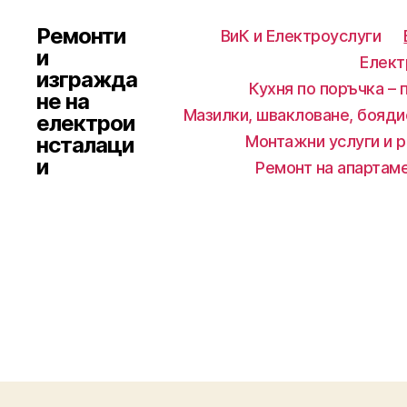
Ремонти
ВиК и Електроуслуги
и
Елект
изгражда
Кухня по поръчка – 
не на
Мазилки, швакловане, бояди
електрои
нсталаци
Монтажни услуги и 
и
Ремонт на апартам