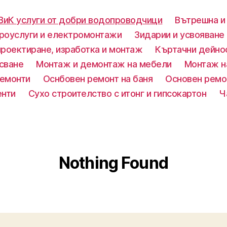
ВиК услуги от добри водопроводчици
Вътрешна и
роуслуги и електромонтажи
Зидарии и усвояване
проектиране, изработка и монтаж
Къртачни дейно
сване
Монтаж и демонтаж на мебели
Монтаж н
ремонти
Оснбовен ремонт на баня
Основен ремо
енти
Сухо строителство с итонг и гипсокартон
Ч
Nothing Found