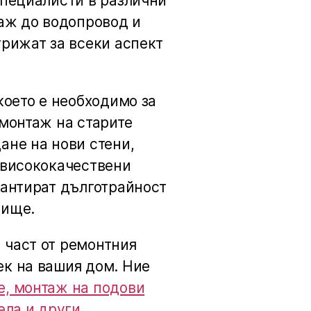
специалисти в различни
таж до водопровод и
грижат за всеки аспект
което е необходимо за
емонтаж на старите
ане на нови стени,
 висококачествени
рантират дълготрайност
лище.
 част от ремонтния
к на вашия дом. Ние
е, монтаж на подови
ела и други